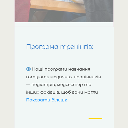
Програма тренінгів:
Наші програми навчання
готують медичних працівників
— педіатрів, медсестер та
інших фахівців, щоб вони могли
Показати більше
надавати ці послуги з
професіоналізмом і турботою.
Тренінгова програма, що
складається з З навчальних