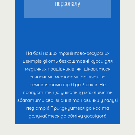
персоналу
вигодовування.
Дитяче харчування до 3 років.
Збалансована дієта для годуючих
мам.
Підтримка та захист
імунітету дітей.
На базі наших тренінгово-ресурсних
Ефективні методи захисту від
центрів діють безкоштовні курси для
інфекційних захворювань.
медичних працівників, які цікавиться
Ведення календаря вагітності
сучасними методами догляду за
для кожного етапу.
немовлятами від 0 до 3 років. Не
Догляд за новонародженими.
пропустіть цю унікальну можливість
Консультації та підтримка.
збагатити свої знання та навички у галузі
Професійний післяпологовий
педіатрії! Приєднуйтеся до нас та
патронаж для вас та вашого
долучайтеся до обміну досвідом!
малюка.
Отримайте якісний догляд після