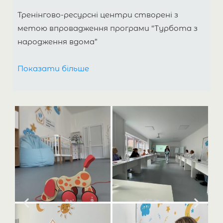
Тренінгово-ресурсні центри створені з
метою впровадження програми “Турбота з
народження вдома”
для сімей з дітьми віком від 0 до 3 років. Наша
Показати більше
місія — навчити медичних працівників
надавати якісну допомогу та підтримку
безпосередньо в домівках сімей,
забезпечуючи кожній дитині доступ до
медичних послуг. Перший центр було
відкрито у Житомирі, що стало відправною
точкою для розширення проєкту на інші
регіони України. Сьогодні наша модель
працює по всій країні, покращуючи життя
родин.