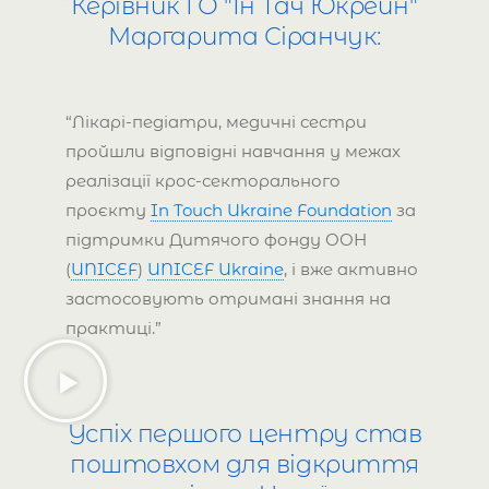
Керівник ГО "Ін Тач Юкрейн"
Маргарита Сіранчук:
“Лікарі-педіатри, медичні сестри
пройшли відповідні навчання у межах
реалізації крос-секторального
проєкту
In Touch Ukraine Foundation
за
підтримки Дитячого фонду ООН
(
UNICEF
)
UNICEF Ukraine
, і вже активно
застосовують отримані знання на
практиці.”
Успіх першого центру став
поштовхом для відкриття