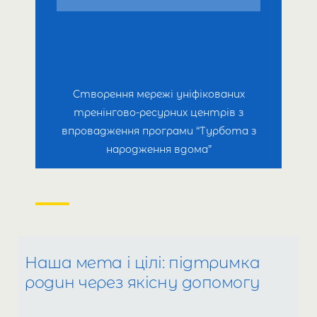
Створення мережі
уніфікованих
тренінгово-ресурних центрів
з
впровадження
програми “Турбота з
народження вдома”
Наша мета і цілі: підтримка
родин через якісну допомогу