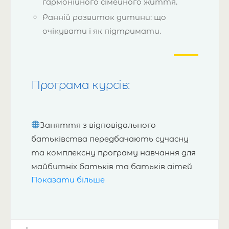
гармонійного сімейного життя.
Ранній розвиток дитини: що
очікувати і як підтримати.
Програма курсів:
Заняття з відповідального
батьківства передбачають сучасну
та комплексну програму навчання для
майбутніх батьків та батьків дітей
Показати більше
від 0 до 3 років. Наша мета –
підготувати вас до відповідального
батьківства, забезпечити
необхідними знаннями та навичками