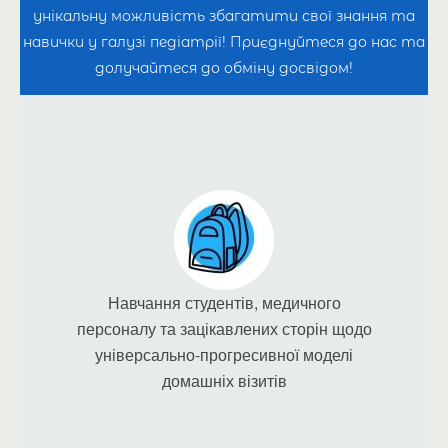
працівників — педіатрів, медсестер та інших
унікальну можливість збагатити свої знання та
фахівців, щоб вони могли надавати ці послуги
навички у галузі педіатрії! Приєднуйтеся до нас та
долучайтеся до обміну досвідом!
з професіоналізмом і турботою.
Навчання студентів, медичного
персоналу та зацікавлених сторін щодо
універсально-прогресивної моделі
домашніх візитів