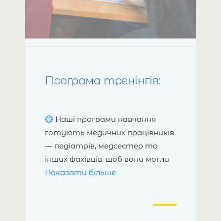
Програма тренінгів:
Наші програми навчання
готують медичних працівників
— педіатрів, медсестер та
інших фахівців, щоб вони могли
Показати більше
надавати ці послуги з
професіоналізмом і турботою.
Тренінгова програма, що
складається з З навчальних