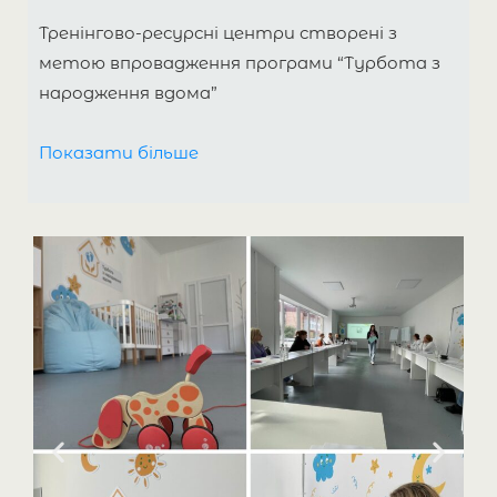
Тренінгово-ресурсні центри створені з
метою впровадження програми “Турбота з
народження вдома”
для сімей з дітьми віком від 0 до 3 років. Наша
Показати більше
місія — навчити медичних працівників
надавати якісну допомогу та підтримку
безпосередньо в домівках сімей,
забезпечуючи кожній дитині доступ до
медичних послуг. Перший центр було
відкрито у Житомирі, що стало відправною
точкою для розширення проєкту на інші
регіони України. Сьогодні наша модель
працює по всій країні, покращуючи життя
родин.