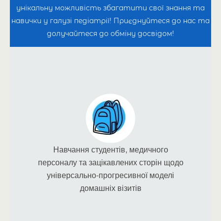
працівників — педіатрів, медсестер та інших
унікальну можливість збагатити свої знання та
фахівців, щоб вони могли надавати ці послуги
навички у галузі педіатрії! Приєднуйтеся до нас та
долучайтеся до обміну досвідом!
з професіоналізмом і турботою.
Навчання студентів, медичного
персоналу та зацікавлених сторін щодо
універсально-прогресивної моделі
домашніх візитів