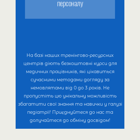
персоналу
вигодовування.
Дитяче харчування до 3 років.
Збалансована дієта для годуючих
мам.
Підтримка та захист
імунітету дітей.
На базі наших тренінгово-ресурсних
Ефективні методи захисту від
центрів діють безкоштовні курси для
інфекційних захворювань.
медичних працівників, які цікавиться
Ведення календаря вагітності
сучасними методами догляду за
для кожного етапу.
немовлятами від 0 до 3 років. Не
Догляд за новонародженими.
пропустіть цю унікальну можливість
Консультації та підтримка.
збагатити свої знання та навички у галузі
Професійний післяпологовий
педіатрії! Приєднуйтеся до нас та
патронаж для вас та вашого
долучайтеся до обміну досвідом!
малюка.
Отримайте якісний догляд після