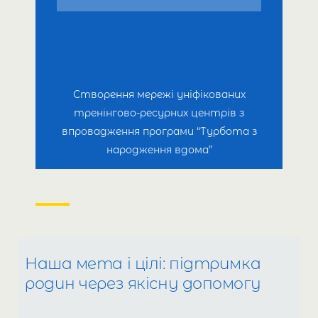
Створення мережі
уніфікованих
тренінгово-ресурних центрів
з
впровадження
програми “Турбота з
народження вдома”
Наша мета і цілі: підтримка
родин через якісну допомогу