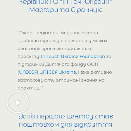
Керівник ГО "Ін Тач Юкрейн"
Маргарита Сіранчук:
“Лікарі-педіатри, медичні сестри
пройшли відповідні навчання у межах
реалізації крос-секторального
проєкту
In Touch Ukraine Foundation
за
підтримки Дитячого фонду ООН
(
UNICEF
)
UNICEF Ukraine
, і вже активно
застосовують отримані знання на
практиці.”
Успіх першого центру став
поштовхом для відкриття