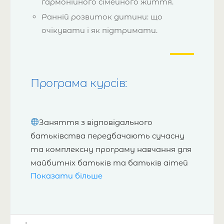
гармонійного сімейного життя.
Ранній розвиток дитини: що
очікувати і як підтримати.
Програма курсів:
Заняття з відповідального
батьківства передбачають сучасну
та комплексну програму навчання для
майбутніх батьків та батьків дітей
Показати більше
від 0 до 3 років. Наша мета –
підготувати вас до відповідального
батьківства, забезпечити
необхідними знаннями та навичками