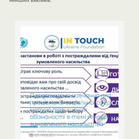
Продовжуємо навчання для
працівників соціальної сфери з
метою підвищення
обізнаності в темі ґендерно
зумовленого насильства
25.10.2022