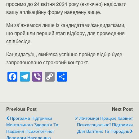
просимо до 24 квітня 2024 року (включно) надіслати
вашу аплікаційну форму наведену вище.
Ми зв’яжемося лише із кандидатами/кандидатками,
що пройшли перший етап відбору, для проведення
співбесіди.
Кандидату/ці, який/яка успішно пройде відбір буде
запропоновано строковий контракт.
F
T
Vi
C
П
a
el
b
o
о
c
e
er
p
ді
e
gr
y
л
Previous Post
Next Post
b
a
Li
и
Програма Підтримки
У Житомирі Працює Кабінет
o
m
n
т
Ментального Здоров’я Та
Психосоціальної Підтримки
Надання Психологічної
Для Вагітних Та Породіль
o
k
и
Допомоги Населенню