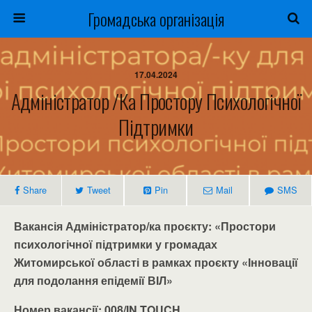
Громадська організація
17.04.2024
Адміністратор /ка Простору Психологічної
Підтримки
Share
Tweet
Pin
Mail
SMS
Вакансія Адміністратор/ка
проєкту: «Простори
психологічної підтримки у громадах
Житомирської області в рамках проєкту «Інновації
для подолання епідемії ВІЛ»
Номер вакансії:
008/IN TOUCH