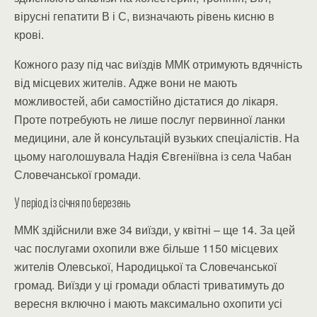
вірусні гепатити В і С, визначають рівень кисню в
крові.
Кожного разу під час виїздів ММК отримують вдячність
від місцевих жителів. Адже вони не мають
можливостей, аби самостійно дістатися до лікаря.
Проте потребують не лише послуг первинної ланки
медицини, але й консультацій вузьких спеціалістів. На
цьому наголошувала Надія Євгеніївна із села Чабан
Словечанської громади.
У період із січня по березень
ММК здійснили вже 34 виїзди, у квітні – ще 14. За цей
час послугами охопили вже більше 1150 місцевих
жителів Олевської, Народицької та Словечанської
громад. Виїзди у ці громади області триватимуть до
вересня включно і мають максимально охопити усі