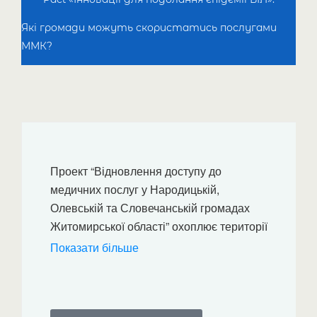
Які громади можуть скористатись послугами
ММК?
Проект “Відновлення доступу до
медичних послуг у Народицькій,
Олевській та Словечанській громадах
Житомирської області” охоплює території
та населені пункти трьох громад у
Показати більше
Житомирській області, а саме:
Народицька громада: