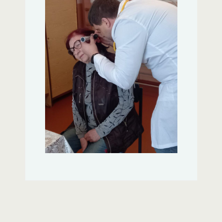
(серцево-судинні,
онкологічні, діабет,
епілепсія, аутизм тощо), а
також інформація
стосовно психічного
здоров’я, здорового
харчування, фізичної
активності, проблем із
зором, безпеки на дорогах,
грудного вигодовування,
впливу таких факторів, як
алкоголь, куріння, тривале
перебування на сонці
тощо.