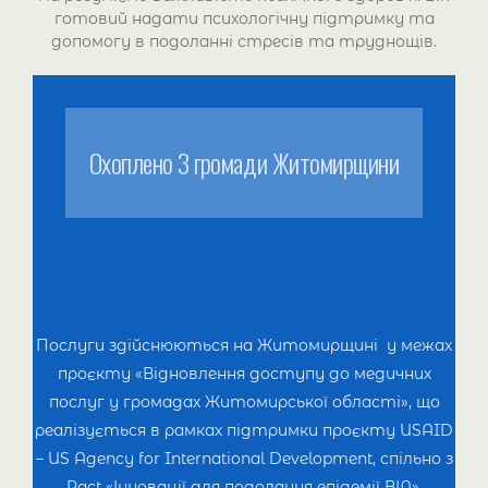
готовий надати психологічну підтримку та
допомогу в подоланні стресів та труднощів.
Охоплено 3 громади Житомирщини
Послуги здійснюються на Житомирщині у межах
проєкту «Відновлення доступу до медичних
послуг у громадах Житомирської області», що
реалізується в рамках підтримки проєкту USAID
– US Agency for International Development, спільно з
Pact «Інновації для подолання епідемії ВІЛ».