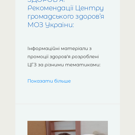
Рекомендації Центру
громадського здоров’я
МОЗ України:
Інформаційні матеріали з
промоції здоров’я розроблені
ЦГЗ за різними тематиками:
інфекційні захворювання
Показати більше
(кір, дифтерія, гепатити,
грип, туберкульоз, гострі
кишкові інфекції, ботулізм
тощо), а також інформація
щодо вакцинації;
неінфекційні захворювання