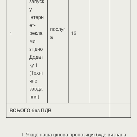
запуск
у
інтерн
ет-
послуг
1
рекла
12
а
ми
згідно
Додат
ку 1
(Техні
чне
завда
ння)
ВСЬОГО без ПДВ
1. Якщо наша цінова пропозиція буде визнана