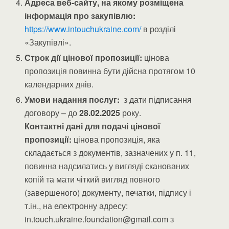
Адреса веб-сайту, на якому розміщена
інформація про закупівлю:
https://www.intouchukraine.com/
в розділі
«Закупівлі».
Строк дії цінової пропозиції:
цінова
пропозиція повинна бути дійсна протягом 10
календарних днів.
Умови надання послуг:
з дати підписання
договору – до
28.02.2025
року.
Контактні дані для подачі цінової
пропозиції:
цінова пропозиція, яка
складається з документів, зазначених у п. 11,
повинна надсилатись у вигляді сканованих
копій та мати чіткий вигляд повного
(завершеного) документу, печатки, підпису і
т.ін., на електронну адресу:
in.touch.ukraine.foundation@gmail.com з