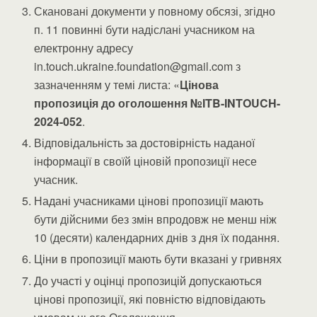
Скановані документи у повному обсязі, згідно
п. 11 повинні бути надіслані учасником на
електронну адресу
in.touch.ukraine.foundation@gmail.com з
зазначенням у темі листа: «
Цінова
пропозиція до оголошення
№ITB-INTOUCH-
2024-052
.
Відповідальність за достовірність наданої
інформації в своїй ціновій пропозиції несе
учасник.
Надані учасниками цінові пропозиції мають
бути дійсними без змін впродовж не менш ніж
10 (десяти) календарних днів з дня їх подання.
Ціни в пропозиції мають бути вказані у гривнях
До участі у оцінці пропозицій допускаються
цінові пропозиції, які повністю відповідають