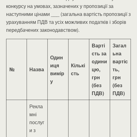
конкурсу на умовах, зазначених у пропозиції за
наступними цінами ___ (загальна вартість пропозиції з
урахуванням ПДВ та усіх можливих податків і зборів
передбачених законодавством).
Варті
Загал
сть за
ьна
Один
одини
вартіс
иця
Кількі
№
Назва
цю,
ть,
вимір
сть
грн
грн
у
(без
(без
ПДВ)
ПДВ)
Рекла
мні
послуг
и з