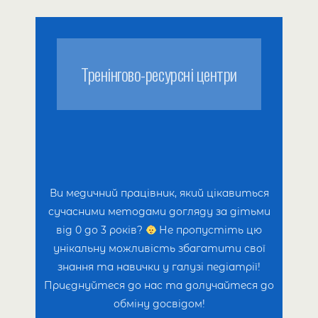
психологічної та соціальної роботи
в родині.
Можливість «вчасно виявити і
Тренінгово-ресурсні центри
усунути або значно знизити
ризик, який може призвести до
проблеми».
Зменшення витрат на лікування
завдяки ранньому виявленню та
профілактиці розвитку
Ви медичний працівник, який цікавиться
захворювань.
сучасними методами догляду за дітьми
від 0 до 3 років?
Не пропустіть цю
унікальну можливість збагатити свої
знання та навички у галузі педіатрії!
Приєднуйтеся до нас та долучайтеся до
обміну досвідом!