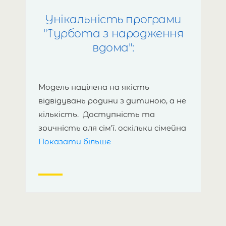
включаючи допологовий супровід.
Унікальність програми
Зустріч з родиною в її власному
"Турбота з народження
середовищі дає фахівцеві унікальну
вдома":
можливість розуміння проблем і
прийняття правильного рішення.
Модель націлена на якість
відвідувань родини з дитиною, а не
кількість.
Доступність та
зручність для сім’ї, оскільки сімейна
Показати більше
медсестра здійснює домашні
візити.
Акцент на фізичний,
психоемоційний, соціальний
розвиток і благополуччя дитини
враховуючи розроблені алгоритми