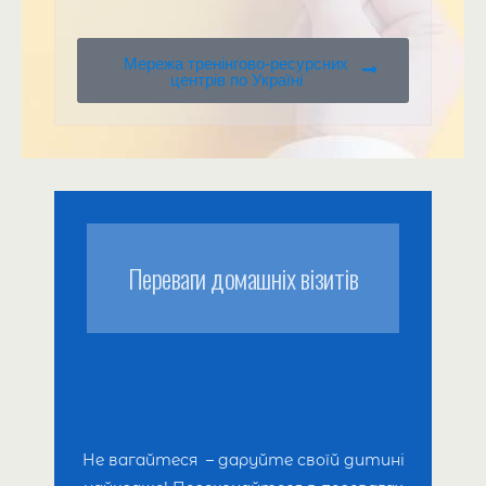
Мережа тренінгово-ресурсних
центрів по Україні
Переваги домашніх візитів
Не вагайтеся – даруйте своїй дитині