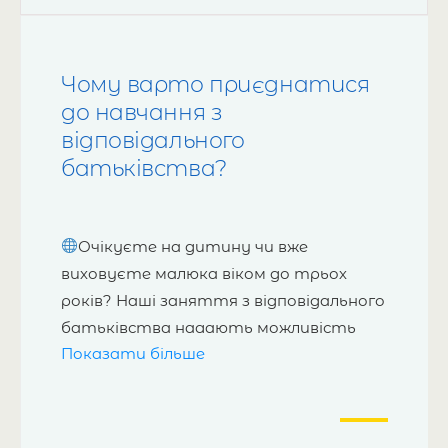
Чому варто приєднатися
до навчання з
відповідального
батьківства?
Очікуєте на дитину чи вже
виховуєте малюка віком до трьох
років? Наші заняття з відповідального
батьківства надають можливість
Показати більше
отримати знання та навички,
необхідні для впевненого та свідомого
батьківства. Наша програма
допоможе вам освоїти ключові