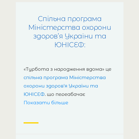
Спільна програма
Міністерства охорони
здоров’я України та
ЮНІСЕФ:
«Турбота з народження вдома» ц
е
спільна програма Міністерства
охорони здоров’я України та
ЮНІСЕФ
,
що передбачає
Показати більше
впровадження універсально-
прогресивної моделі домашніх
візитів для покращення надання
медико-соціальної допомоги
родинам із дітьми раннього віку,