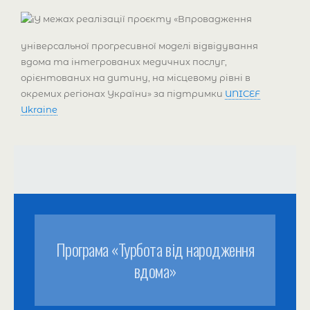
У межах реалізації проєкту «Впровадження
універсальної прогресивної моделі відвідування
вдома та інтегрованих медичних послуг,
орієнтованих на дитину, на місцевому рівні в
окремих регіонах України» за підтримки
UNICEF
Ukraine
Програма «Турбота від народження
вдома»