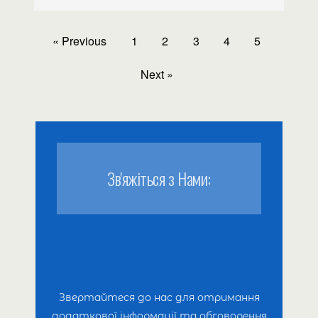
« Previous
1
2
3
4
5
Next »
Зв'яжіться з Нами:
Звертайтеся до нас для отримання
додаткової інформації та обговорення