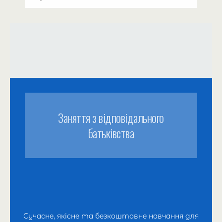
мед.закладів на участь.
медсестер та лікарів (від 6
місяців до 3 років).
Заняття з відповідального
батьківства
Сучасне, якісне та безкоштовне навчання для