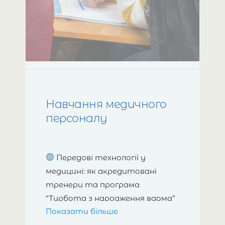
Навчання медичного
персоналу
Передові технології у
медицині: як акредитовані
тренери та програма
“Турбота з народження вдома”
Показати більше
міняють обличчя охорони