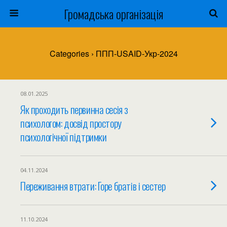
Громадська організація
Categories ›
ППП-USAID-Укр-2024
08.01.2025
Як проходить первинна сесія з
психологом: досвід простору
психологічної підтримки
04.11.2024
Переживання втрати: Горе братів і сестер
11.10.2024